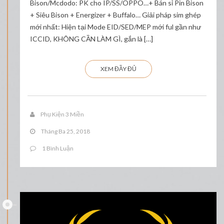
Bison/Mcdodo: PK cho IP/SS/OPPO…+ Bán sỉ Pin Bison
+ Siêu Bison + Energizer + Buffalo… Giải pháp sim ghép
mới nhất: Hiện tại Mode EID/SED/MEP mới ful gần như
ICCID, KHÔNG CẦN LÀM GÌ, gắn là […]
XEM ĐẦY ĐỦ
Phụ Kiện 3 Miền
Tháng Ba 25, 2018
1 Bình Luận