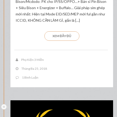
Bison/Mcdodo: PK cho IP/SS/OPPO…+ Bán sỉ Pin Bison
+ Siêu Bison + Energizer + Buffalo… Giải pháp sim ghép
mới nhất: Hiện tại Mode EID/SED/MEP mới ful gần như
ICCID, KHÔNG CẦN LÀM GÌ, gắn là […]
XEM ĐẦY ĐỦ
Phụ Kiện 3 Miền
Tháng Ba 25, 2018
1 Bình Luận