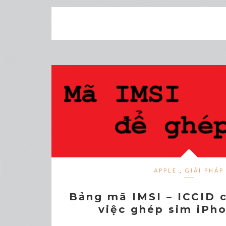
APPLE
,
GIẢI PHÁP
Bảng mã IMSI – ICCID c
việc ghép sim iPh