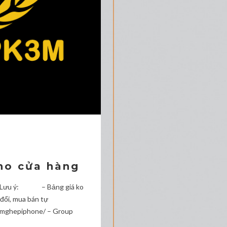
cho cửa hàng
 giá Lưu ý: – Bảng giá ko
 đổi, mua bán tự
imghepiphone/ – Group