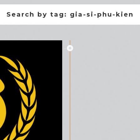
Search by tag: gia-si-phu-kien