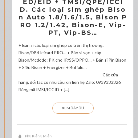
ED/EID + TMSI/QPE/ICCI
D. Các loại sim ghép Biso
n Auto 1.8/1.6/1.5, Bison P
RO 1.2/1.42, Bison-E, Vip-
PT, Vip-BS…
+ Bán sỉ các loại sim ghép có trên thị trường:
Bison/DB/Heicard PRO… + Bán sỉ sạc + cáp
Bison/Mcdodo: PK cho IP/SS/OPPO… + Bán sỉ Pin Bison
+ Siêu Bison + Energizer + Buffalo…
—————————————————————— Các cửa
hàng, đối tác có nhu cầu xin liên hệ Zalo: 0939333326
Bảng mã IMSI/ICCID + […]
XEM ĐẦY ĐỦ
Phụ Kiện 3 Miền