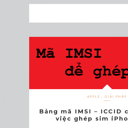
APPLE
,
GIẢI PHÁP
Bảng mã IMSI – ICCID c
việc ghép sim iPh