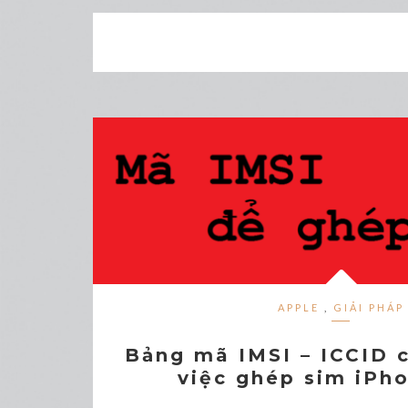
APPLE
,
GIẢI PHÁP
Bảng mã IMSI – ICCID c
việc ghép sim iPh