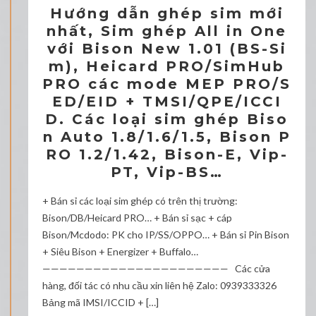
Hướng dẫn ghép sim mới
nhất, Sim ghép All in One
với Bison New 1.01 (BS-Si
m), Heicard PRO/SimHub
PRO các mode MEP PRO/S
ED/EID + TMSI/QPE/ICCI
D. Các loại sim ghép Biso
n Auto 1.8/1.6/1.5, Bison P
RO 1.2/1.42, Bison-E, Vip-
PT, Vip-BS…
+ Bán sỉ các loại sim ghép có trên thị trường:
Bison/DB/Heicard PRO… + Bán sỉ sạc + cáp
Bison/Mcdodo: PK cho IP/SS/OPPO… + Bán sỉ Pin Bison
+ Siêu Bison + Energizer + Buffalo…
—————————————————————— Các cửa
hàng, đối tác có nhu cầu xin liên hệ Zalo: 0939333326
Bảng mã IMSI/ICCID + […]