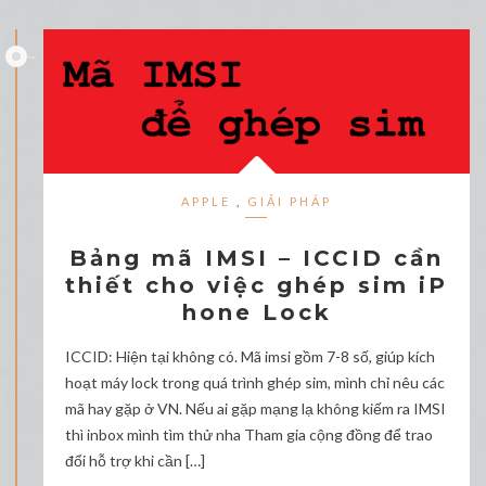
APPLE
,
GIẢI PHÁP
Bảng mã IMSI – ICCID cần
thiết cho việc ghép sim iP
hone Lock
ICCID: Hiện tại không có. Mã imsi gồm 7-8 số, giúp kích
hoạt máy lock trong quá trình ghép sim, mình chỉ nêu các
mã hay gặp ở VN. Nếu ai gặp mạng lạ không kiếm ra IMSI
thì inbox mình tìm thử nha Tham gia cộng đồng để trao
đổi hỗ trợ khi cần […]