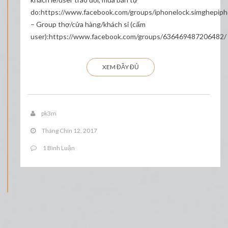
do:https://www.facebook.com/groups/iphonelock.simghepip
– Group thợ/cửa hàng/khách sỉ (cấm
user):https://www.facebook.com/groups/636469487206482/
XEM ĐẦY ĐỦ
pk3m
Tháng Chín 12, 2017
1 Bình Luận