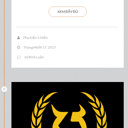
XEM ĐẦY ĐỦ
Phụ Kiện 3 Miền
Tháng Mười 17, 2017
16 Bình Luận