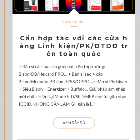
SAMSUNG
Cần hợp tác với các cửa h
àng Linh kiện/PK/ĐTDĐ tr
ên toàn quốc
+ Bán sỉ các loại sim ghép có trên thị trường:
Bison/DB/Heicard PRO… + Bán sỉ sạc + cáp
Bison/Mcdodo: PK cho IP/SS/OPPO…+ Bán sỉ Pin Bison
+ Siêu Bison + Energizer + Buffalo… Giải pháp sim ghép
mới nhất: Hiện tại Mode EID/SED/MEP mới ful gần như
ICCID, KHÔNG CẦN LÀM GÌ, gắn là […]
XEM ĐẦY ĐỦ