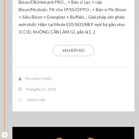
Bison/DB/Heicard PRO… + Bán sỉ sạc + cáp
Bison/Mcdodo: PK cho IP/SS/OPPO…+ Bán sỉ Pin Bison
+ Siêu Bison + Energizer + Buffalo… Giải pháp sim ghép
mới nhất: Hiện tại Mode EID/SED/MEP mới ful gần như
ICCID, KHÔNG CẦN LÀM GÌ, gắn là […]
XEM ĐẦY ĐỦ
Phụ Kiện 3 Miền
Tháng Ba 25, 2018
1 Bình Luận