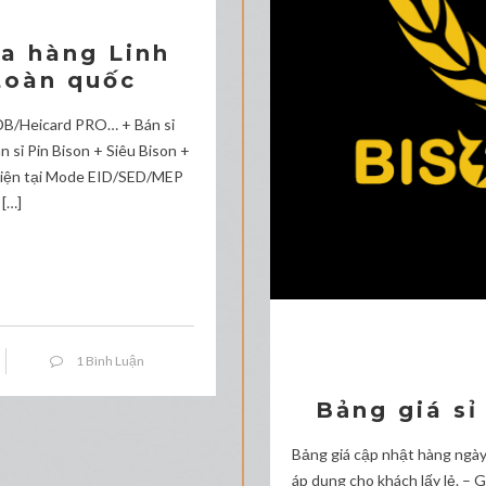
ửa hàng Linh
toàn quốc
n/DB/Heicard PRO… + Bán sỉ
sỉ Pin Bison + Siêu Bison +
 Hiện tại Mode EID/SED/MEP
[…]
1 Bình Luận
Bảng giá sỉ
Bảng giá cập nhật hàng ngà
áp dụng cho khách lấy lẻ. – 