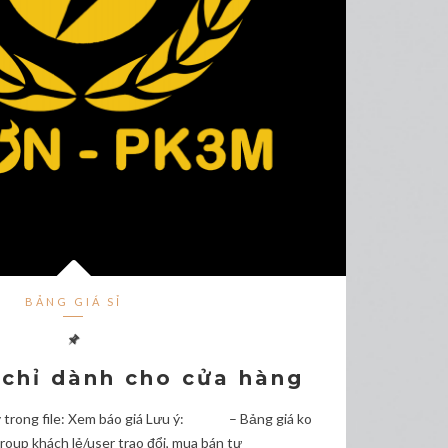
BẢNG GIÁ SỈ
 chỉ dành cho cửa hàng
y trong file: Xem báo giá Lưu ý: – Bảng giá ko
Group khách lẻ/user trao đổi, mua bán tự