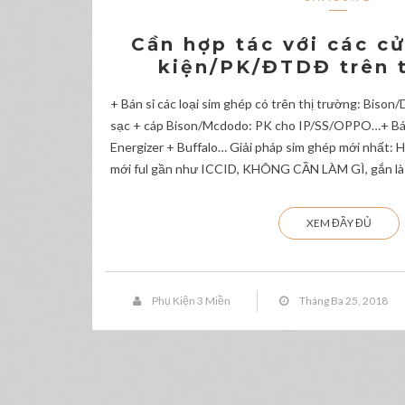
Cần hợp tác với các c
kiện/PK/ĐTDĐ trên 
+ Bán sỉ các loại sim ghép có trên thị trường: Biso
sạc + cáp Bison/Mcdodo: PK cho IP/SS/OPPO…+ Bán 
Energizer + Buffalo… Giải pháp sim ghép mới nhất:
mới ful gần như ICCID, KHÔNG CẦN LÀM GÌ, gắn là 
XEM ĐẦY ĐỦ
Phụ Kiện 3 Miền
Tháng Ba 25, 2018