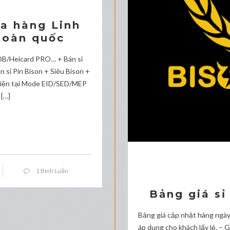
ửa hàng Linh
toàn quốc
n/DB/Heicard PRO… + Bán sỉ
sỉ Pin Bison + Siêu Bison +
 Hiện tại Mode EID/SED/MEP
[…]
1 Bình Luận
Bảng giá sỉ
Bảng giá cập nhật hàng ngà
áp dụng cho khách lấy lẻ. – 