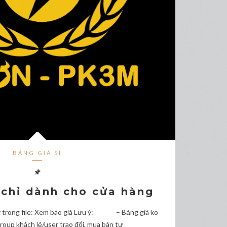
BẢNG GIÁ SỈ
 chỉ dành cho cửa hàng
y trong file: Xem báo giá Lưu ý: – Bảng giá ko
Group khách lẻ/user trao đổi, mua bán tự