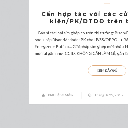
Cần hợp tác với các c
kiện/PK/ĐTDĐ trên 
+ Bán sỉ các loại sim ghép có trên thị trường: Biso
sạc + cáp Bison/Mcdodo: PK cho IP/SS/OPPO…+ Bán 
Energizer + Buffalo… Giải pháp sim ghép mới nhất:
mới ful gần như ICCID, KHÔNG CẦN LÀM GÌ, gắn là 
XEM ĐẦY ĐỦ
Phụ Kiện 3 Miền
Tháng Ba 25, 2018