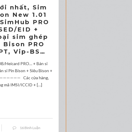
i nhất, Sim
son New 1.01
O/SimHub PRO
SED/EID +
oại sim ghép
5, Bison PRO
-PT, Vip-BS…
n/DB/Heicard PRO… + Bán sỉ
sỉ Pin Bison + Siêu Bison +
—————— Các cửa hàng,
ng mã IMSI/ICCID + […]
16 Bình Luận