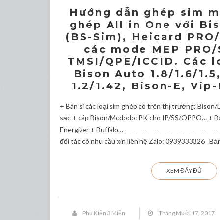
Hướng dẫn ghép sim mớ
ghép All in One với Bi
(BS-Sim), Heicard PR
các mode MEP PRO/
TMSI/QPE/ICCID. Các l
Bison Auto 1.8/1.6/1.
1.2/1.42, Bison-E, Vip
+ Bán sỉ các loại sim ghép có trên thị trường: Biso
sạc + cáp Bison/Mcdodo: PK cho IP/SS/OPPO… + Bán 
Energizer + Buffalo… ————————————————
đối tác có nhu cầu xin liên hệ Zalo: 0939333326 Bả
XEM ĐẦY ĐỦ
Phụ Kiện 3 Miền
Tháng Mười 17, 2017