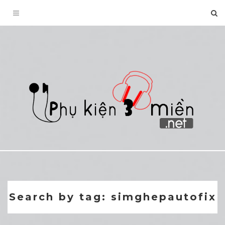
Toggle
navigation
Search by tag: simghepautofix