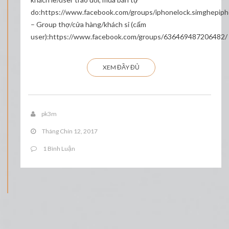
do:https://www.facebook.com/groups/iphonelock.simghepip
– Group thợ/cửa hàng/khách sỉ (cấm
user):https://www.facebook.com/groups/636469487206482/
XEM ĐẦY ĐỦ
pk3m
Tháng Chín 12, 2017
1 Bình Luận