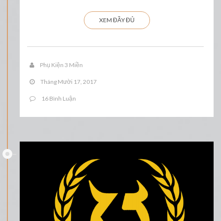
XEM ĐẦY ĐỦ
Phụ Kiện 3 Miền
Tháng Mười 17, 2017
16 Bình Luận