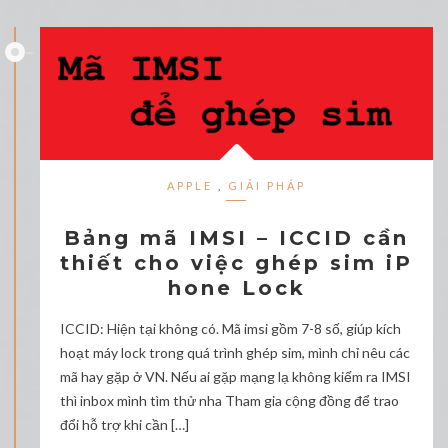
APPLE
,
GIẢI PHÁP
Bảng mã IMSI – ICCID cần
thiết cho việc ghép sim iP
hone Lock
ICCID: Hiện tại không có. Mã imsi gồm 7-8 số, giúp kích
hoạt máy lock trong quá trình ghép sim, mình chỉ nêu các
mã hay gặp ở VN. Nếu ai gặp mạng lạ không kiếm ra IMSI
thì inbox mình tìm thử nha Tham gia cộng đồng để trao
đổi hỗ trợ khi cần […]