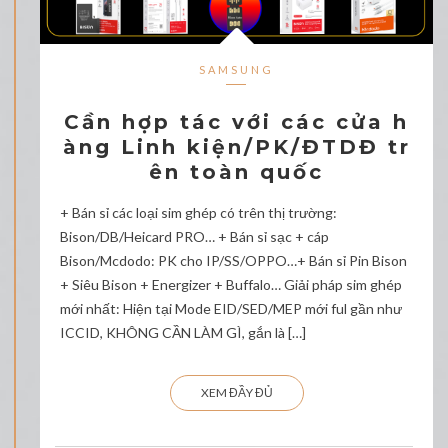
SAMSUNG
Cần hợp tác với các cửa h
àng Linh kiện/PK/ĐTDĐ tr
ên toàn quốc
+ Bán sỉ các loại sim ghép có trên thị trường:
Bison/DB/Heicard PRO… + Bán sỉ sạc + cáp
Bison/Mcdodo: PK cho IP/SS/OPPO…+ Bán sỉ Pin Bison
+ Siêu Bison + Energizer + Buffalo… Giải pháp sim ghép
mới nhất: Hiện tại Mode EID/SED/MEP mới ful gần như
ICCID, KHÔNG CẦN LÀM GÌ, gắn là […]
XEM ĐẦY ĐỦ