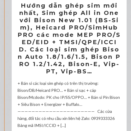
Hướng dẫn ghép sim mới
nhất, Sim ghép All in One
với Bison New 1.01 (BS-Si
m), Heicard PRO/SimHub
PRO các mode MEP PRO/S
ED/EID + TMSI/QPE/ICCI
D. Các loại sim ghép Biso
n Auto 1.8/1.6/1.5, Bison P
RO 1.2/1.42, Bison-E, Vip-
PT, Vip-BS…
+ Bán sỉ các loại sim ghép có trên thị trường:
Bison/DB/Heicard PRO… + Bán sỉ sạc + cáp
Bison/Mcdodo: PK cho IP/SS/OPPO… + Bán sỉ Pin Bison
+ Siêu Bison + Energizer + Buffalo…
—————————————————————— Các cửa
hàng, đối tác có nhu cầu xin liên hệ Zalo: 0939333326
Bảng mã IMSI/ICCID + […]