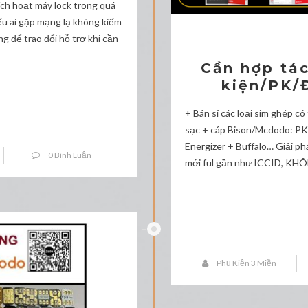
ích hoạt máy lock trong quá
ếu ai gặp mạng lạ không kiếm
g để trao đổi hỗ trợ khi cần
Cần hợp tác
kiện/PK/
+ Bán sỉ các loại sim ghép c
sạc + cáp Bison/Mcdodo: PK
Energizer + Buffalo… Giải p
0 Bình Luận
mới ful gần như ICCID, KHÔ
Phụ Kiện 3 Miền