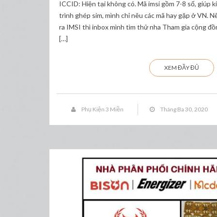
ICCID: Hiện tại không có. Mã imsi gồm 7-8 số, giúp k
trình ghép sim, mình chỉ nêu các mã hay gặp ở VN. N
ra IMSI thì inbox mình tìm thử nha Tham gia cộng đồn
[…]
XEM ĐẦY ĐỦ
Phụ Kiện 3 Miền
Tháng Ba 30, 2020