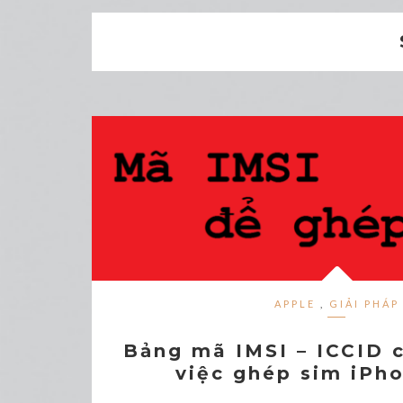
APPLE
,
GIẢI PHÁP
Bảng mã IMSI – ICCID c
việc ghép sim iPh