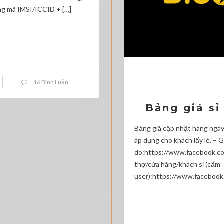
ng mã IMSI/ICCID + […]
16 Bình Luận
Bảng giá sỉ
Bảng giá cập nhật hàng ngà
áp dụng cho khách lấy lẻ. – 
do:https://www.facebook.c
thợ/cửa hàng/khách sỉ (cấm
user):https://www.faceboo