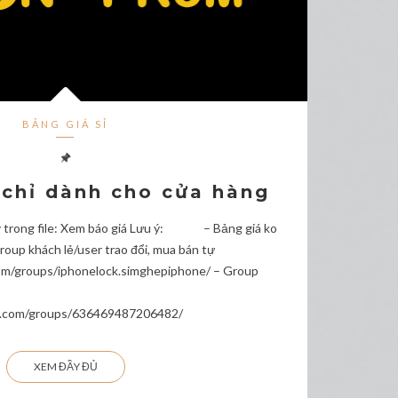
BẢNG GIÁ SỈ
 chỉ dành cho cửa hàng
y trong file: Xem báo giá Lưu ý: – Bảng giá ko
Group khách lẻ/user trao đổi, mua bán tự
om/groups/iphonelock.simghepiphone/ – Group
k.com/groups/636469487206482/
XEM ĐẦY ĐỦ