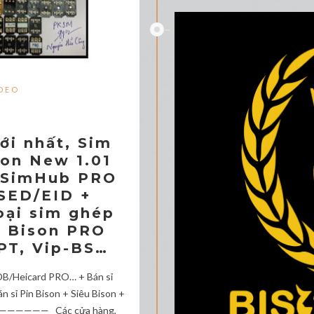
DEO
i nhất, Sim
son New 1.01
O/SimHub PRO
SED/EID +
oại sim ghép
5, Bison PRO
-PT, Vip-BS…
n/DB/Heicard PRO… + Bán sỉ
sỉ Pin Bison + Siêu Bison +
—————— Các cửa hàng,