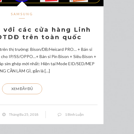
SAMSUNG
 với các cửa hàng Linh
ĐTDĐ trên toàn quốc
ó trên thị trường: Bison/DB/Heicard PRO… + Bán sỉ
 cho IP/SS/OPPO…+ Bán sỉ Pin Bison + Siêu Bison +
háp sim ghép mới nhất: Hiện tại Mode EID/SED/MEP
NG CẦN LÀM GÌ, gắn là […]
XEM ĐẦY ĐỦ
Tháng Ba 25, 2018
1 Bình Luận