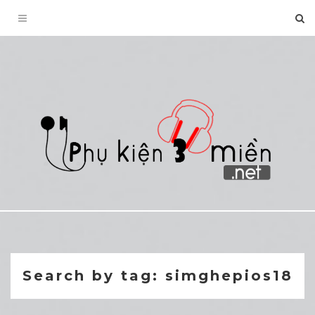
Toggle
navigation
Search by tag: simghepios18