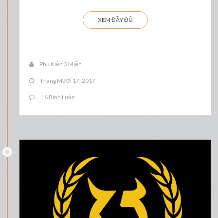
XEM ĐẦY ĐỦ
Phụ Kiện 3 Miền
Tháng Mười 17, 2017
16 Bình Luận