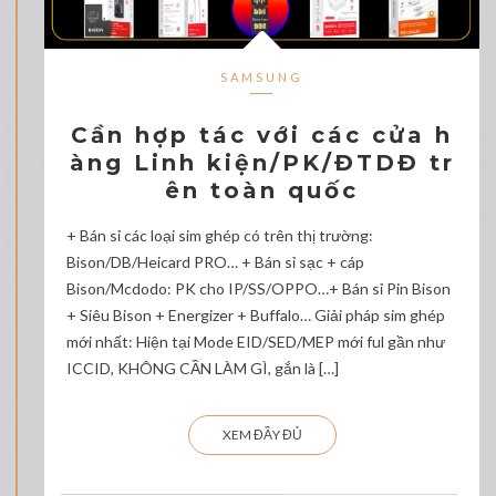
SAMSUNG
Cần hợp tác với các cửa h
àng Linh kiện/PK/ĐTDĐ tr
ên toàn quốc
+ Bán sỉ các loại sim ghép có trên thị trường:
Bison/DB/Heicard PRO… + Bán sỉ sạc + cáp
Bison/Mcdodo: PK cho IP/SS/OPPO…+ Bán sỉ Pin Bison
+ Siêu Bison + Energizer + Buffalo… Giải pháp sim ghép
mới nhất: Hiện tại Mode EID/SED/MEP mới ful gần như
ICCID, KHÔNG CẦN LÀM GÌ, gắn là […]
XEM ĐẦY ĐỦ