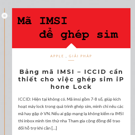
APPLE
,
GIẢI PHÁP
Bảng mã IMSI – ICCID cần
thiết cho việc ghép sim iP
hone Lock
ICCID: Hiện tại không có. Mã imsi gồm 7-8 số, giúp kích
hoạt máy lock trong quá trình ghép sim, mình chỉ nêu các
mã hay gặp ở VN. Nếu ai gặp mạng lạ không kiếm ra IMSI
thì inbox mình tìm thử nha Tham gia cộng đồng để trao
đổi hỗ trợ khi cần […]