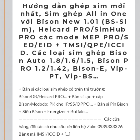
Hướng dẫn ghép sim mới
nhất, Sim ghép All in One
với Bison New 1.01 (BS-Si
m), Heicard PRO/SimHub
PRO các mode MEP PRO/S
ED/EID + TMSI/QPE/ICCI
D. Các loại sim ghép Biso
n Auto 1.8/1.6/1.5, Bison P
RO 1.2/1.42, Bison-E, Vip-
PT, Vip-BS…
+ Bán sỉ các loại sim ghép có trên thị trường:
Bison/DB/Heicard PRO… + Bán sỉ sạc + cáp
Bison/Mcdodo: PK cho IP/SS/OPPO… + Bán sỉ Pin Bison
+ Siêu Bison + Energizer + Buffalo…
—————————————————————— Các cửa
hàng, đối tác có nhu cầu xin liên hệ Zalo: 0939333326
Bảng mã IMSI/ICCID + […]