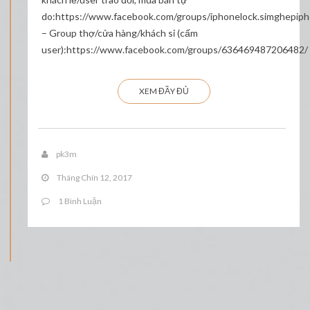
do:https://www.facebook.com/groups/iphonelock.simghepip
– Group thợ/cửa hàng/khách sỉ (cấm
user):https://www.facebook.com/groups/636469487206482/
XEM ĐẦY ĐỦ
pk3m
Tháng Chín 12, 2017
1 Bình Luận