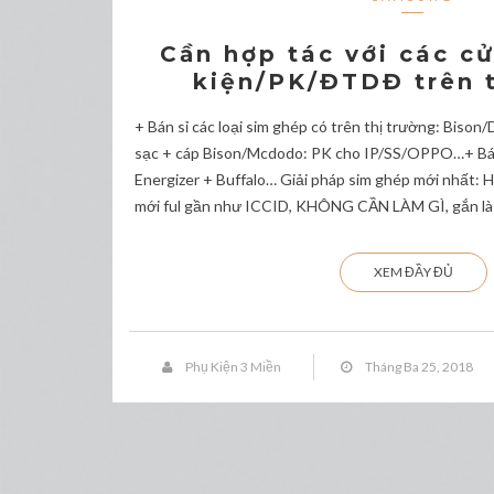
Cần hợp tác với các c
kiện/PK/ĐTDĐ trên 
+ Bán sỉ các loại sim ghép có trên thị trường: Biso
sạc + cáp Bison/Mcdodo: PK cho IP/SS/OPPO…+ Bán 
Energizer + Buffalo… Giải pháp sim ghép mới nhất:
mới ful gần như ICCID, KHÔNG CẦN LÀM GÌ, gắn là 
XEM ĐẦY ĐỦ
Phụ Kiện 3 Miền
Tháng Ba 25, 2018