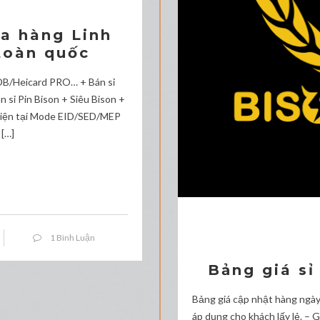
ửa hàng Linh
toàn quốc
n/DB/Heicard PRO… + Bán sỉ
sỉ Pin Bison + Siêu Bison +
 Hiện tại Mode EID/SED/MEP
[…]
1 Bình Luận
Bảng giá sỉ
Bảng giá cập nhật hàng ngà
áp dụng cho khách lấy lẻ. – 