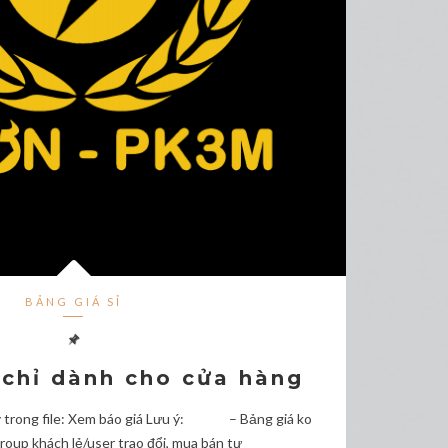
BẢNG GIÁ SỈ
 chỉ dành cho cửa hàng
y trong file: Xem báo giá Lưu ý: – Bảng giá ko
Group khách lẻ/user trao đổi, mua bán tự